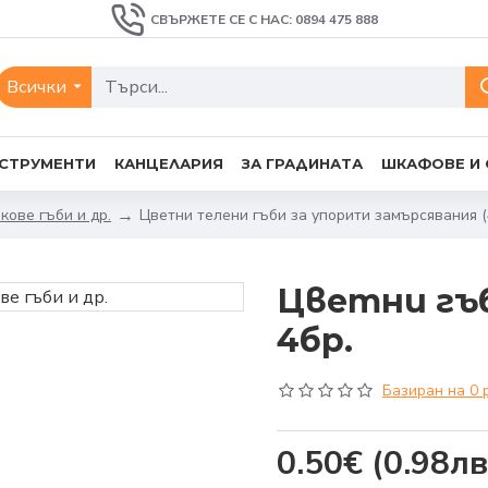
СВЪРЖЕТЕ СЕ С НАС: 0894 475 888
Всички
СТРУМЕНТИ
КАНЦЕЛАРИЯ
ЗА ГРАДИНАТА
ШКАФОВЕ И
кове гъби и др.
Цветни телени гъби за упорити замърсявания (
Цветни гъб
4бр.
Базиран на 0 
0.50€
(0.98лв