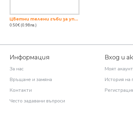
Цветни телени гъби за упорити замърсявания (4 броя)
0.50€
(0.98лв.)
Информация
Вход и а
За нас
Моят акаунт
Връщане и замяна
История на 
Контакти
Регистраци
Често задавани въпроси