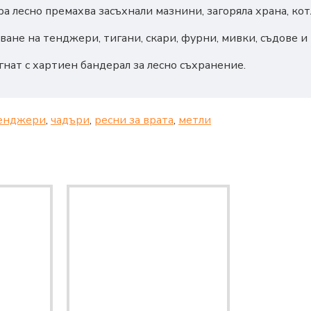
а лесно премахва засъхнали мазнини, загоряла храна, кот
ване на тенджери, тигани, скари, фурни, мивки, съдове и
гнат с хартиен бандерaл за лесно съхранение.
енджери
,
чадъри
,
ресни за врата
,
метли