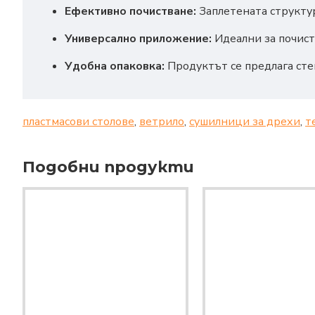
Ефективно почистване:
Заплетената структур
Универсално приложение:
Идеални за почист
Удобна опаковка:
Продуктът се предлага сте
пластмасови столове
,
ветрило
,
сушилници за дрехи
,
т
Подобни продукти