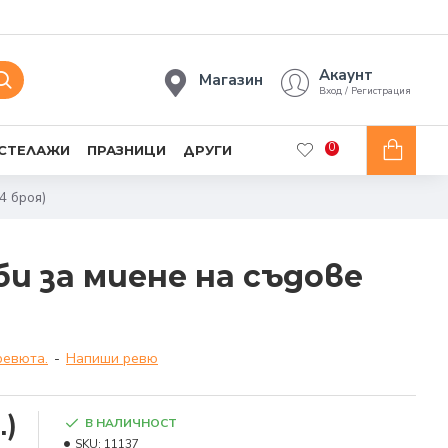
Акаунт
Магазин
Вход / Регистрация
0
 СТЕЛАЖИ
ПРАЗНИЦИ
ДРУГИ
4 броя)
и за миене на съдове
ревюта.
-
Напиши ревю
.)
В НАЛИЧНОСТ
SKU:
11137