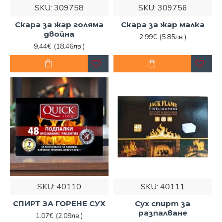
SKU:
309758
SKU:
309756
Скара за жар голяма
Скара за жар малка
двойна
2.99€
(5.85лв.)
9.44€
(18.46лв.)
SKU:
40110
SKU:
40111
СПИРТ ЗА ГОРЕНЕ СУХ
Сух спирт за
разпалване
1.07€
(2.09лв.)