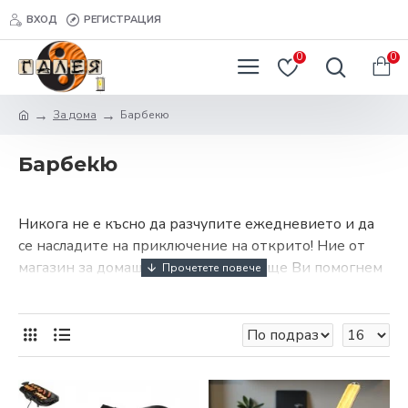
ВХОД
РЕГИСТРАЦИЯ
0
0
За дома
Барбекю
Барбекю
Никога не е късно да разчупите ежедневието и да
се насладите на приключение на открито! Ние от
магазин за домашни потреби Галея ще Ви помогнем
да приготвите на открито своята храна бързо, лесно
и безопасно.
Няма значение дали планирате пикник в гората или
имате собствено барбекю в двора на своята къща
или вила. При нас можете да откриете голямо