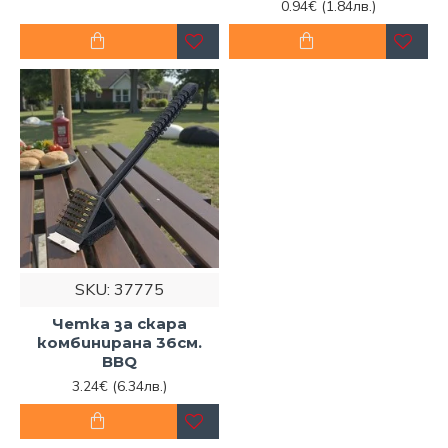
0.94€
(1.84лв.)
SKU:
37775
Четка за скара
комбинирана 36см.
BBQ
3.24€
(6.34лв.)