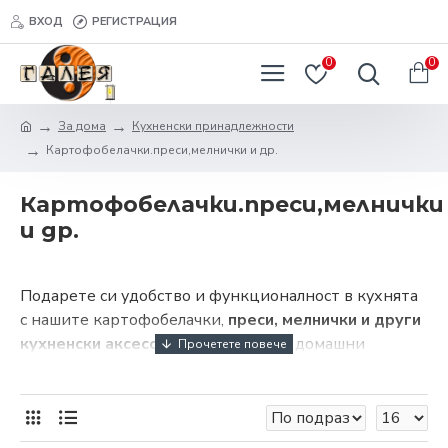
ВХОД
РЕГИСТРАЦИЯ
0
0
За дома
Кухненски принадлежности
Картофобелачки.преси,мелнички и др.
Картофобелачки.преси,мелнички
и др.
Подарете си удобство и функционалност в кухнята
с нашите картофобелачки,
преси, мелнички и други
кухненски аксесоари
. В магазин за домашни
потреби Галея ще откриете всичко необходимо за
Вашето домакинство.
Какво трябва да