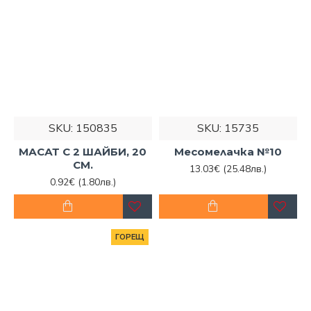
SKU:
150835
SKU:
15735
МАСАТ С 2 ШАЙБИ, 20
Месомелачка №10
СМ.
13.03€
(25.48лв.)
0.92€
(1.80лв.)
ГОРЕЩ