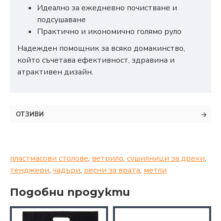
Идеално за ежедневно почистване и
подсушаване
Практично и икономично голямо руло
Надежден помощник за всяко домакинство,
който съчетава ефективност, здравина и
атрактивен дизайн.
ОТЗИВИ
пластмасови столове
,
ветрило
,
сушилници за дрехи
,
тенджери
,
чадъри
,
ресни за врата
,
метли
Подобни продукти