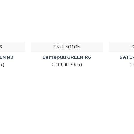
6
SKU:
50105
EN R3
Батерии GREEN R6
БАТЕР
в.)
0.10€
(0.20лв.)
1