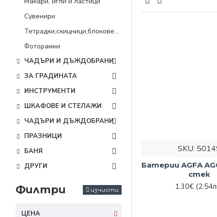
Макари, игли и ластици
усилия.
Сувенири
Какво ще
Тетрадки,скицници,блокове и др.
Нашата цел е не сам
Фоторамки
категория ще откри
ЧАДЪРИ И ДЪЖДОБРАНИ
Канцеларс
ЗА ГРАДИНАТА
ИНСТРУМЕНТИ
Химикали, тетрадки,
ШКАФОВЕ И СТЕЛАЖИ
Независимо дали об
ЧАДЪРИ И ДЪЖДОБРАНИ
употреба, при нас 
ПРАЗНИЦИ
Батерии
SKU:
5014
БАНЯ
Понякога най-малки
Батерии AGFA AG0
ДРУГИ
стек
играчки, часовници,
1.30€
(2.54л
Филтри
изчисти
Затова се погрижих
Макари, иг
ЦЕНА