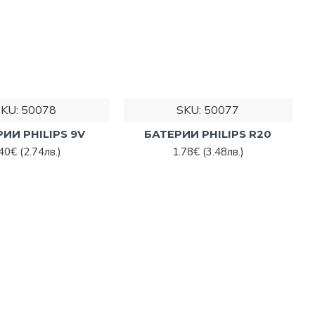
SKU:
50078
SKU:
50077
ИИ PHILIPS 9V
БАТЕРИИ PHILIPS R20
.40€
(2.74лв.)
1.78€
(3.48лв.)