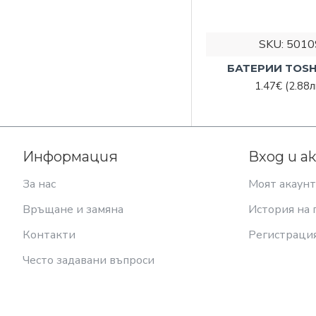
SKU:
5010
БАТЕРИИ TOSH
1.47€
(2.88л
Информация
Вход и а
За нас
Моят акаунт
Връщане и замяна
История на 
Контакти
Регистраци
Често задавани въпроси