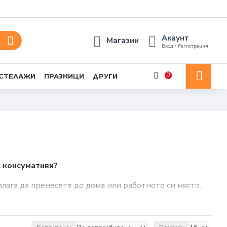
Акаунт
Магазин
Вход / Регистрация
0
 СТЕЛАЖИ
ПРАЗНИЦИ
ДРУГИ
с консумативи?
ага да пренесете до дома или работното си място.
 лесно да откриете всичко на едно място.
е или Вашите проекти – без да губите време и