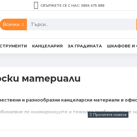
СВЪРЖЕТЕ СЕ С НАС: 0894 475 888
Всички
СТРУМЕНТИ
КАНЦЕЛАРИЯ
ЗА ГРАДИНАТА
ШКАФОВЕ И
рски материали
чествени и разнообразни канцеларски материали и офи
обикаляне по книжарниците и тежките торби, които се нал
азин за домашни потреби Галея, сме се погрижили бързо и
ка може да поръчате всичко необходимо за работа, училищ