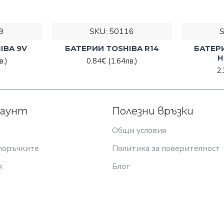
9
SKU:
50116
IBA 9V
БАТЕРИИ TOSHIBA R14
БАТЕР
Н
в.)
0.84€
(1.64лв.)
2
каунт
Полезни връзки
Общи условия
поръчките
Политика за поверителност
я
Блог