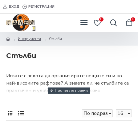
ВХОД
РЕГИСТРАЦИЯ
0
0
Инструменти
Стълби
Стълби
Искате с лекота да организирате вещите си и по
най-високите рафтове? А знаете ли, че стълбите са
практичен и удобен помощник за всяко
домакинство?
Вече няма нужда да използвате нестабилни
табуретки или столове, за да достигнете трудно
достъпните места у дома си. Ние – от онлайн
магазин за домашни потреби Галея, сме се