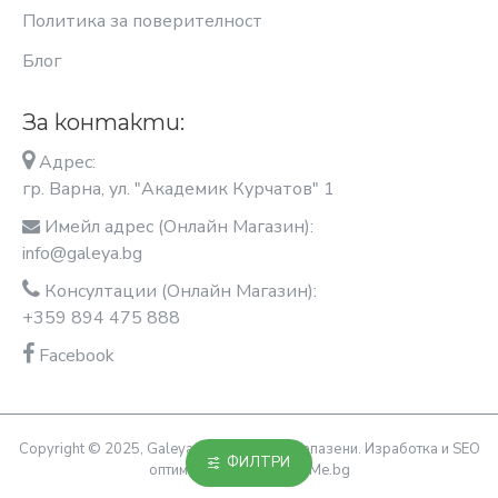
Политика за поверителност
Блог
За контакти:
Адрес:
гр. Варна, ул. "Академик Курчатов" 1
Имейл адрес (Онлайн Магазин):
info@galeya.bg
Консултации (Онлайн Магазин):
+359 894 475 888
Facebook
Copyright © 2025, Galeya, Всички права запазени. Изработка и SEO
ФИЛТРИ
оптимизация OptimiziraiMe.bg