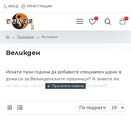
ВХОД
РЕГИСТРАЦИЯ
0
0
Празници
Великден
Великден
Искате тази година да добавите специален щрих в
дома си за Великденските празници? А знаете ли,
че при нас ще откриете всичко необходимо?
Няма значение дали искате да създадете
впечатляваща или семпла аранжировка, да откриете
подходяща декорация или поставка за яйцата. В
онлайн магазин за домашни потреби Галея ще
намерите колекция, създадена специално от нашия