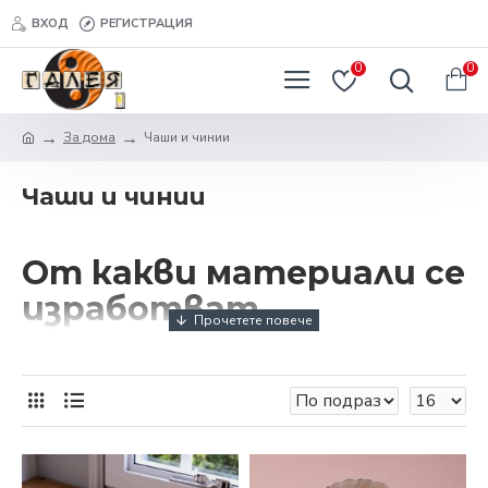
ВХОД
РЕГИСТРАЦИЯ
0
0
За дома
Чаши и чинии
Чаши и чинии
От какви материали се
изработват
евтините чаши и
чинии?
Ако търсите съдове на изгодни цени, може би се
питате дали те ще Ви предложат добро качество.
Отговорът е: „Да, определено!” и тайната се крие в