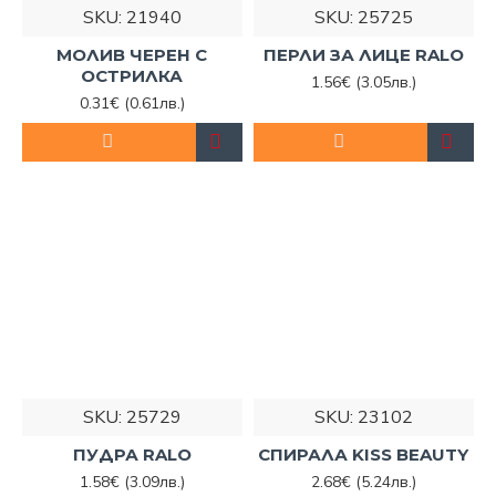
SKU:
21940
SKU:
25725
нашия онлайн магазин или като се свържете с
нашите консултанти на телефон:
0894 475 888
.
МОЛИВ ЧЕРЕН С
ПЕРЛИ ЗА ЛИЦЕ RALO
ОСТРИЛКА
1.56€
(3.05лв.)
0.31€
(0.61лв.)
SKU:
25729
SKU:
23102
ПУДРА RALO
СПИРАЛА KISS BEAUTY
1.58€
(3.09лв.)
2.68€
(5.24лв.)