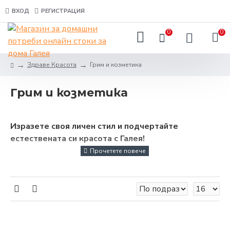
ВХОД
РЕГИСТРАЦИЯ
0
0
Здраве Красота
Грим и козметика
Грим и козметика
Изразете своя личен стил и подчертайте
естествената си красота с Галея!
Вече няма нужда да обикаляте по магазините, за да
откриете качествени и достъпни продукти за грим
и козметика. В нашия онлайн магазин за домашни
потреби сме се постарали да Ви осигурим всичко, от
което се нуждаете на едно място.