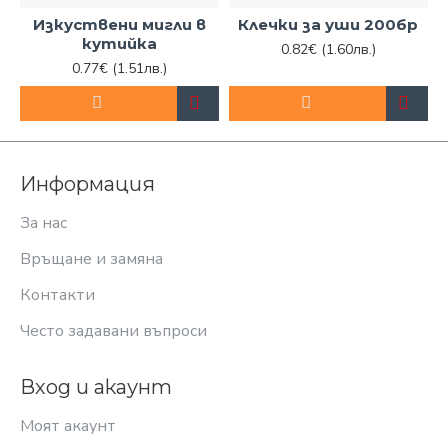
Изкуствени мигли в
Клечки за уши 200бр
кутийка
0.82€
(1.60лв.)
0.77€
(1.51лв.)
Информация
За нас
Връщане и замяна
Контакти
Често задавани въпроси
Вход и акаунт
Моят акаунт