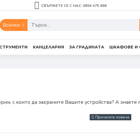
СВЪРЖЕТЕ СЕ С НАС: 0894 475 888
Всички
СТРУМЕНТИ
КАНЦЕЛАРИЯ
ЗА ГРАДИНАТА
ШКАФОВЕ И
рии, с които да захраните Вашите устройства? А знаете 
азин за домашни потреби Галея, сме се постарали да отго
дните и ефективни продукти на водещи марки като PHI