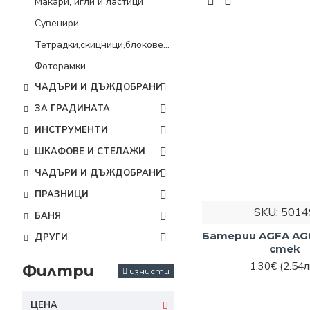
Какво тр
Макари, игли и ластици
Сувенири
Батериите са умале
Тетрадки,скицници,блокове и др.
химическа реакция,
Фоторамки
електрическа и зах
ЧАДЪРИ И ДЪЖДОБРАНИ
Можем да кажем, че 
ЗА ГРАДИНАТА
Допълнително преди
ИНСТРУМЕНТИ
Обикновено се разли
ШКАФОВЕ И СТЕЛАЖИ
Алкални
– това
ЧАДЪРИ И ДЪЖДОБРАНИ
широко за дис
ПРАЗНИЦИ
при уреди с ни
SKU:
5014
БАНЯ
Акумулаторни
презаредите. В
Батерии AGFA AG0
ДРУГИ
стек
зарядът.
1.30€
(2.54л
Филтри
Как да и
изчисти
ЦЕНА
Преди всичко е нео