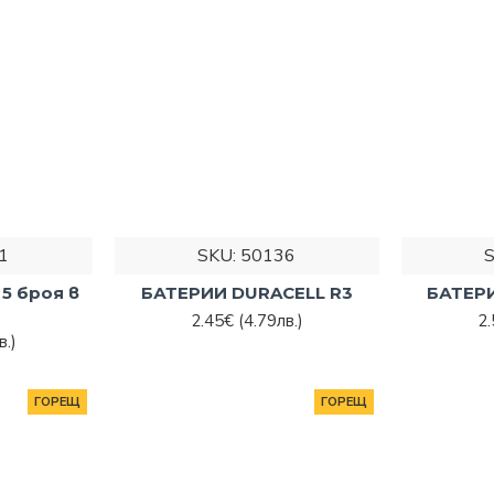
ко консумацията на енергия е ниска или средна, алкалнит
онни и такива, които се използват по-рядко, не консуми
ос за по-висока консумация като фотоапарати и инструмен
скайте да поръчате бързо
агазин!
е с нас на телефон:
0894 475 888
.
1
SKU:
50136
5 броя в
БАТЕРИИ DURACELL R3
БАТЕР
2.45€
(4.79лв.)
2
в.)
ГОРЕЩ
ГОРЕЩ