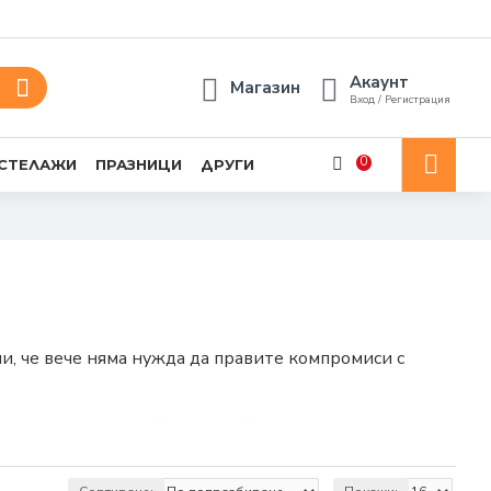
Акаунт
Магазин
Вход / Регистрация
0
 СТЕЛАЖИ
ПРАЗНИЦИ
ДРУГИ
ли, че вече няма нужда да правите компромиси с
ворим на всичките Ви нужди. В тази категория сме
LIPS, DURACELL, TOSHIBA, VARTA и много други.