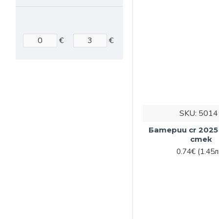
енергийни нужди. А
часовници, дистанци
€
€
Но, ако става въпр
Не пропу
онлайн м
Или като се свържет
SKU:
5014
Батерии cr 2025 
стек
0.74€
(1.45л