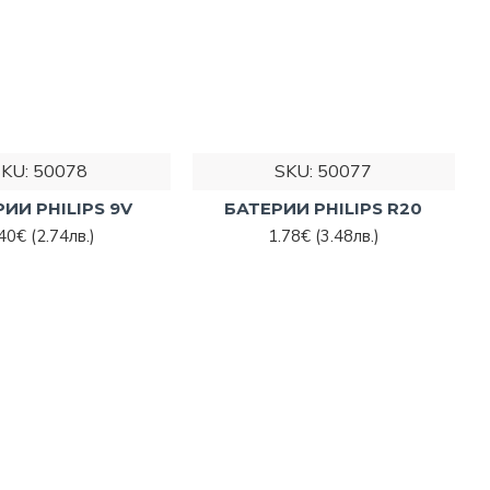
SKU:
50078
SKU:
50077
ИИ PHILIPS 9V
БАТЕРИИ PHILIPS R20
.40€
(2.74лв.)
1.78€
(3.48лв.)