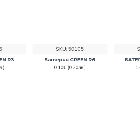
6
SKU:
50105
EN R3
Батерии GREEN R6
БАТЕР
в.)
0.10€
(0.20лв.)
1