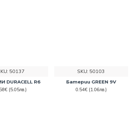
е са практичен и достъпен избор. Например -
рат големи заряди.
ти е по-добре да изберете акумулаторни.
 и лесно през нашия
SKU:
50137
SKU:
50103
ИИ DURACELL R6
Батерии GREEN 9V
.58€
(5.05лв.)
0.54€
(1.06лв.)