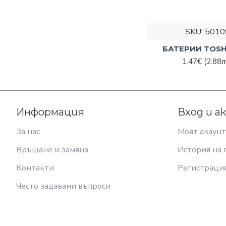
SKU:
5010
БАТЕРИИ TOSH
1.47€
(2.88л
Информация
Вход и а
За нас
Моят акаунт
Връщане и замяна
История на 
Контакти
Регистраци
Често задавани въпроси