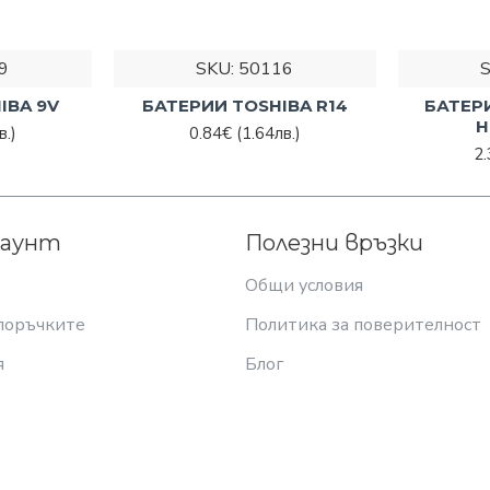
9
SKU:
50116
IBA 9V
БАТЕРИИ TOSHIBA R14
БАТЕР
Н
в.)
0.84€
(1.64лв.)
2
каунт
Полезни връзки
Общи условия
поръчките
Политика за поверителност
я
Блог