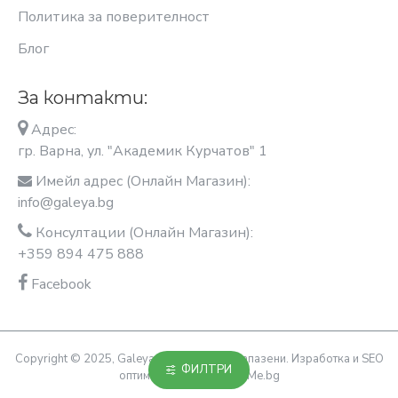
Политика за поверителност
Блог
За контакти:
Адрес:
гр. Варна, ул. "Академик Курчатов" 1
Имейл адрес (Онлайн Магазин):
info@galeya.bg
Консултации (Онлайн Магазин):
+359 894 475 888
Facebook
Copyright © 2025, Galeya, Всички права запазени. Изработка и SEO
ФИЛТРИ
оптимизация OptimiziraiMe.bg