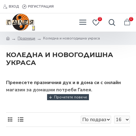
ВХОД
РЕГИСТРАЦИЯ
0
0
Празници
Коледна и новогодишна украса
КОЛЕДНА И НОВОГОДИШНА
УКРАСА
Пренесете празничния дух и в дома си с онлайн
магазин за домашни потреби Галея.
„Коледа не е просто дата. Коледа е състояние на
духа” – Мери Елън Чейс.
Този красив цитат се фокусира не върху коледната
и новогодишната украси, а върху емоцията, която
ни носят. Той описва магията, която ни вдъхновява