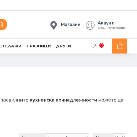
Акаунт
Магазин
Вход / Регистрация
0
 СТЕЛАЖИ
ПРАЗНИЦИ
ДРУГИ
 с правилните
кухненски принадлежности
можете да
т от дейностите, които извършвате в кухнята. Ако
е и усилия за приготвяне на храната.