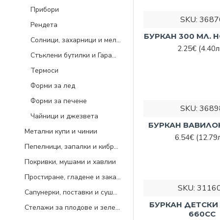
продукти и разбърк
Прибори
SKU:
3687
Рендета
Всичко за кухнята
–
БУРКАН 300 МЛ.
от кухненски прина
Солници, захарници и мелнички
2.25€
(4.40л
оливерници, отварач
Стъклени бутилки и Гарафи
чайници и джезвета
Термоси
Не пропускайте да 
Форми за лед
Направете го още се
Форми за печене
телефон: 0894 475 
SKU:
3689
Чайници и джезвета
БУРКАН ВАВИЛО
Метални купи и чинии
6.54€
(12.79л
Пепелници, запалки и кибрити
Покривки, мушами и хавлии
Простиране, гладене и закачалки
SKU:
3116
Сапунерки, поставки и сушилници
БУРКАН ДЕТСКИ 
Стелажи за плодове и зеленчуци
660CC