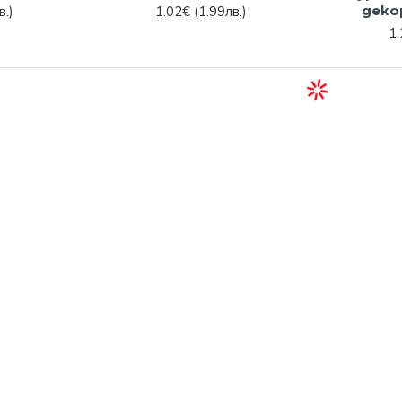
деко
в.)
1.02€
(1.99лв.)
1