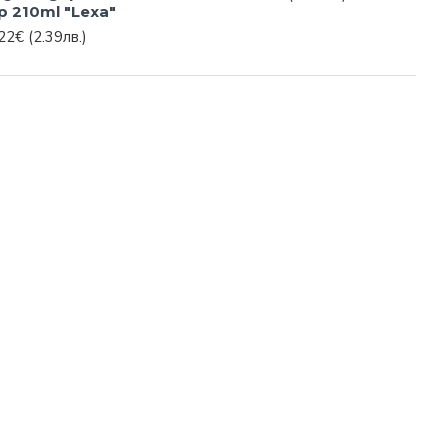
р 210ml "Lexa"
.22€
(2.39лв.)