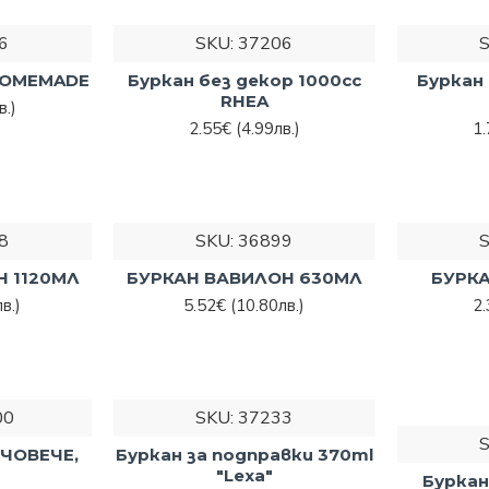
ване на горещи ястия.
6
SKU:
37206
 постарали сме се да Ви предложим голямо разнообразие
 HOMEMADE
Буркан без декор 1000cc
Буркан 
длежности Затова при нас ще откриете още кани,
RHEA
в.)
ки, подноси, стъклени бутилки, форми за лед, за печене,
2.55€
(4.99лв.)
1
.
поръчате
всичко за кухнята
, от което се нуждаете.
га през нашия онлайн магазин или се свържете с нас на
888.
8
SKU:
36899
Н 1120МЛ
БУРКАН ВАВИЛОН 630МЛ
БУРКА
в.)
5.52€
(10.80лв.)
2
00
SKU:
37233
ЧОВЕЧЕ,
Буркан за подправки 370ml
"Lexa"
Буркан