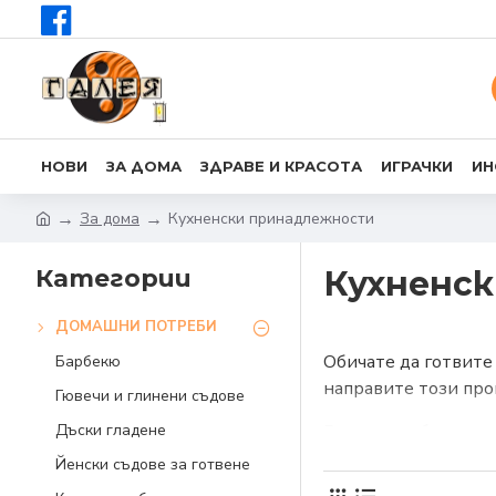
НОВИ
ЗА ДОМА
ЗДРАВЕ И КРАСОТА
ИГРАЧКИ
ИН
За дома
Кухненски принадлежности
Категории
Кухненс
ДОМАШНИ ПОТРЕБИ
Обичате да готвите 
Барбекю
направите този про
Гювечи и глинени съдове
Дъски гладене
Рязане, разбиване, 
разполагате с подх
Йенски съдове за готвене