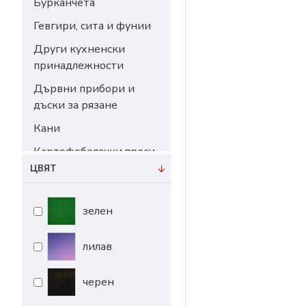
Бурканчета
Гевгири, сита и фунии
Други кухненски
принадлежности
Дървни прибори и
дъски за рязане
Кани
Картофобелачки.преси,
мелнички и др.
ЦВЯТ
Купи ПВЦ
зелен
Оливерници
Отварачки и
лилав
тирбушони
Подноси,плата и
черен
панери