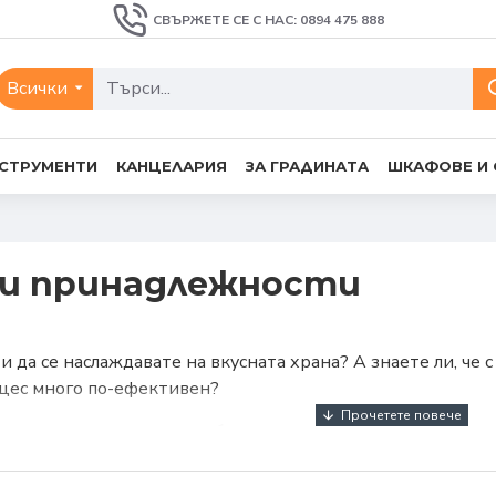
СВЪРЖЕТЕ СЕ С НАС: 0894 475 888
Всички
СТРУМЕНТИ
КАНЦЕЛАРИЯ
ЗА ГРАДИНАТА
ШКАФОВЕ И
ки принадлежности
и да се наслаждавате на вкусната храна? А знаете ли, че
цес много по-ефективен?
намачкване, настъргване, белене – това са само малка час
одящи кухненски принадлежности, ще спестите много врем