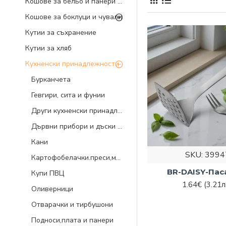
Вече е т
Кошове за бельо и панери за дрехи
Кошове за боклуци и чували
принадле
Кутии за съхранение
От какви принадлеж
Кутии за хляб
Независимо дали об
Кухненски принадлежности
качеството е от го
Бурканчета
готвене. Материалит
Гевгири, сита и фунии
Затова е добра иде
Други кухненски принадлежности
осигурят нужната ф
Дървни прибори и дъски за рязане
Какви пр
Кани
ще откр
SKU:
3994
Картофобелачки.преси,мелнички и др.
BR-DAISY-Па
Купи ПВЦ
Прибори за готвене,
1.64€
(3.21л
Оливерници
кухненски принадле
и много други. Изк
Отварачки и тирбушони
Подноси,плата и панери
Дървени прибори и д