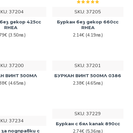
SKU:
37204
SKU:
37205
без декор 425cc
Буркан без декор 660cc
RHEA
RHEA
.79€
(3.50лв.)
2.14€
(4.19лв.)
SKU:
37200
SKU:
37201
Н ВИНТ 500МЛ
БУРКАН ВИНТ 500МЛ 0386
.38€
(4.65лв.)
2.38€
(4.65лв.)
SKU:
37229
SKU:
37234
Буркан с бял капак 890cc
 за подправки с
2.74€
(5.36лв.)