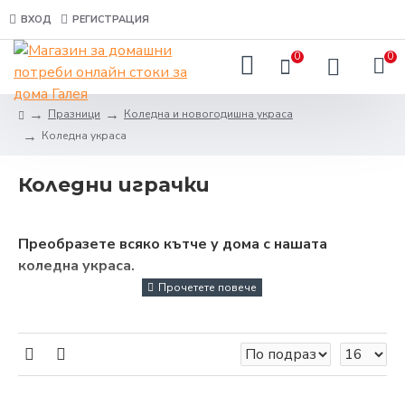
ВХОД
РЕГИСТРАЦИЯ
0
0
Празници
Коледна и новогодишна украса
Коледна украса
Коледни играчки
Преобразете всяко кътче у дома с нашата
коледна украса.
Ние – от онлайн магазин за домашни потреби Галея,
вярваме, че празничните вечери са времето, в което
трябва да царуват уют и топлина. А нищо не ги
прави толкова специални, колкото блясъкът на
елхата и декорацията, която допълва магията на