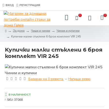
ВХОД
РЕГИСТРАЦИЯ
0
0
За дома
Чаши и чинии
Чинии и купички
Kупички малки стъклени 6 броя комплект VIR 245
Kупички малки стъклени 6 броя
комплект VIR 245
Базиран на 0 ревюта.
-
Напиши ревю
В НАЛИЧНОСТ
SKU:
37068