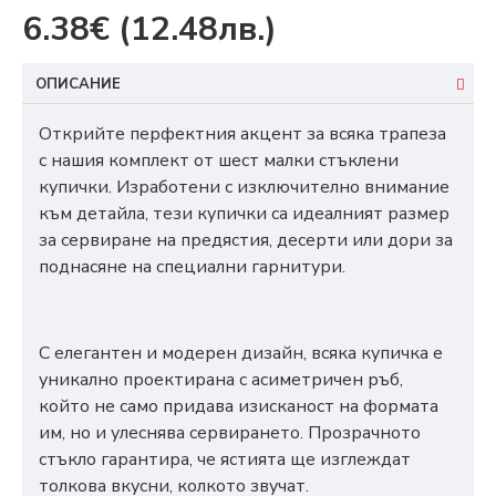
6.38€
(12.48лв.)
ОПИСАНИЕ
Открийте перфектния акцент за всяка трапеза
с нашия комплект от шест малки стъклени
купички. Изработени с изключително внимание
към детайла, тези купички са идеалният размер
за сервиране на предястия, десерти или дори за
поднасяне на специални гарнитури.
С елегантен и модерен дизайн, всяка купичка е
уникално проектирана с асиметричен ръб,
който не само придава изисканост на формата
им, но и улеснява сервирането. Прозрачното
стъкло гарантира, че ястията ще изглеждат
толкова вкусни, колкото звучат.