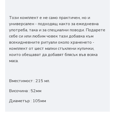
Този комплект е не само практичен, но и
универсален - подходящ както за ежедневна
употреба, така и за специални поводи. Подарете
себе си или любим човек тази добавка към
всекидневните ритуали около храненето -
комплект от шест малки стъклени купички,
които обещават да добавят блясък във всяка
маса.
Вместимост
: 215 мл.
Височина : 52мм
Диаметър : 105мм