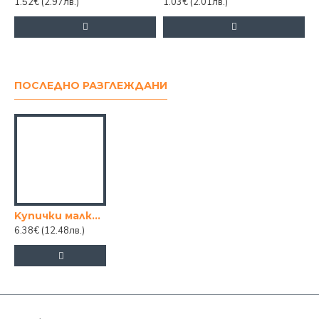
1.52€
(2.97лв.)
1.03€
(2.01лв.)
ПОСЛЕДНО РАЗГЛЕЖДАНИ
Kупички малки стъклени 6 броя комплект VIR 245
6.38€
(12.48лв.)