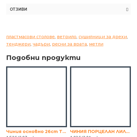
ОТЗИВИ
пластмасови столове
,
ветрило
,
сушилници за дрехи
,
тенджери
,
чадъри
,
ресни за врата
,
метли
Подобни продукти
Чиния основно 26cm TOLEDO
ЧИНИЯ ПОРЦЕЛАН ЛИЛИУМ, 20 СМ