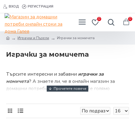
ВХОД
РЕГИСТРАЦИЯ
0
0
Играчки и Пъзели
Играчки за момичета
Играчки за момичета
Търсите интересни и забавни
играчки за
момичета
? А знаете ли, че в онлайн магазин за
домашни потреби Галея ще откриете голямо
разнообразие?
Малките девойки, също като момчетата, обичат да
се забавляват и да приключенстват. Да измислят
специални игри и да преоткриват нови светове.
Затова се нуждаят от верни спътници, които ще