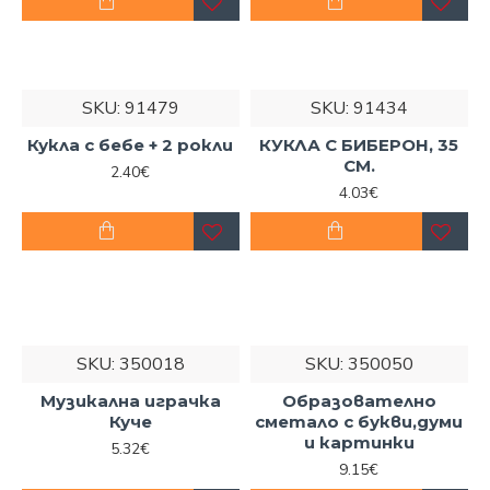
0894 475 888
.
SKU:
91479
SKU:
91434
Кукла с бебе + 2 рокли
КУКЛА С БИБЕРОН, 35
СМ.
2.40€
4.03€
SKU:
350018
SKU:
350050
Музикална играчка
Образователно
Куче
сметало с букви,думи
и картинки
5.32€
9.15€