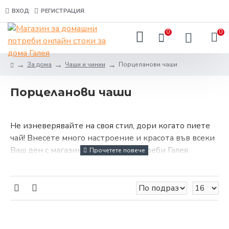
ВХОД
РЕГИСТРАЦИЯ
0
0
За дома
Чаши и чинии
Порцеланови чаши
Порцеланови чаши
Не изневерявайте на своя стил, дори когато пиете
чай! Внесете много настроение и красота във всеки
Ваш ден с магазин за домашни потреби Галея.
Порцелановите чаши
присъстват във всяка кухня и
несъмнено са най-използвани в нашето ежедневие.
Те са подходящи за сервиране не само на студени, а
и на топли напитки като кафе, чай и горещ шоколад.
Затова и много хора ги определят като „идеалния