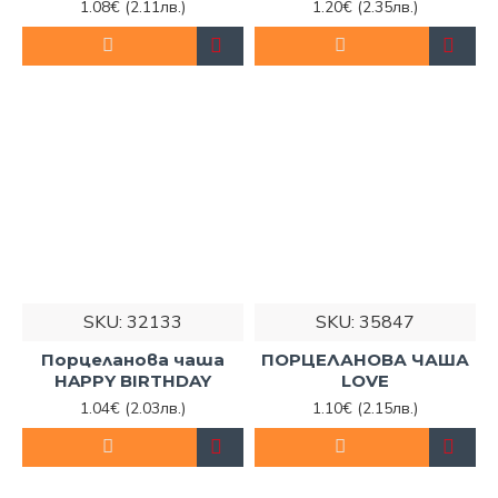
1.08€
(2.11лв.)
1.20€
(2.35лв.)
с добрия дизайн и достъпните цени. Гарантираме
Ви, че с нас винаги правите най-добрия избор за
Вашето семейство.
Поръчайте още сега любимите си порцеланови чаши
през нашия онлайн магазин или на телефон:
0894 475 888
.
SKU:
32133
SKU:
35847
Порцеланова чаша
ПОРЦЕЛАНОВА ЧАША
HAPPY BIRTHDAY
LOVE
1.04€
(2.03лв.)
1.10€
(2.15лв.)