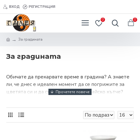
ВХОД
РЕГИСТРАЦИЯ
0
0
За градината
За градината
Обичате да прекарвате време в градина? А знаете
ли, че днес е идеален момент да се погрижите за
цветята си и да създадете своето райско кътче?
Ние – от онлайн магазин за домашни потреби Галея,
вярваме, че всяко дворно пространство може да се
превърне в малък оазис. Няма значение дали сте
начинаещ градинар, опитен любител или човек,
който просто иска да релаксира сред природата.