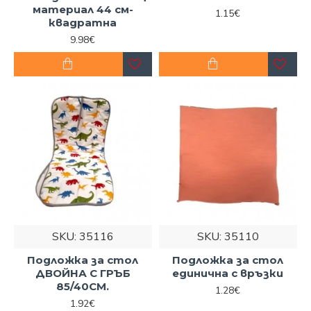
материал 44 см-
1.15€
квадратна
9.98€
SKU:
35116
SKU:
35110
Подложка за стол
Подложка за стол
ДВОЙНА С ГРЪБ
единична с връзки
85/40СМ.
1.28€
1.92€