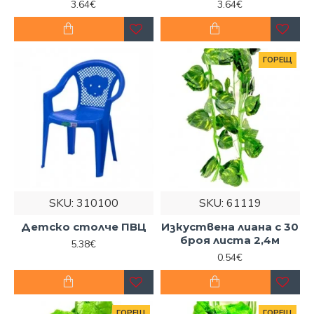
продукти сега онлайн.
3.64€
3.64€
Или като се свържете с нас на телефон:
0894 475
888
.
ГОРЕЩ
SKU:
310100
SKU:
61119
Детско столче ПВЦ
Изкуствена лиана с 30
броя листа 2,4м
5.38€
0.54€
ГОРЕЩ
ГОРЕЩ