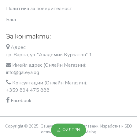
Политика за поверителност
Блог
За контакти:
Адрес:
гр. Варна, ул. "Академик Курчатов" 1
Имейл адрес (Онлайн Магазин):
info@galeya.bg
Консултации (Онлайн Магазин):
+359 894 475 888
Facebook
Copyright © 2025, Galeya, Всички права запазени. Изработка и SEO
ФИЛТРИ
оптимизация OptimiziraiMe.bg