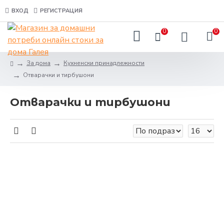
ВХОД
РЕГИСТРАЦИЯ
0
0
За дома
Кухненски принадлежности
Отварачки и тирбушони
Отварачки и тирбушони