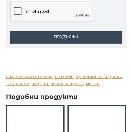
ПРОДЪЛЖИ
пластмасови столове
,
ветрило
,
сушилници за дрехи
,
тенджери
,
чадъри
,
ресни за врата
,
метли
Подобни продукти