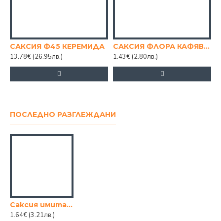
САКСИЯ Ф45 КЕРЕМИДА
САКСИЯ ФЛОРА КАФЯВА 16/16СМ.
13.78€
(26.95лв.)
1.43€
(2.80лв.)
2
ПОСЛЕДНО РАЗГЛЕЖДАНИ
Саксия имитация камък-бяла
1.64€
(3.21лв.)