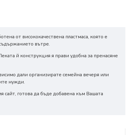
отена от висококачествена пластмаса, която е
 съдържанието вътре.
 Леката й конструкция я прави удобна за пренасяне
зависимо дали организирате семейна вечеря или
ите нужди.
ия сайт, готова да бъде добавена към Вашата