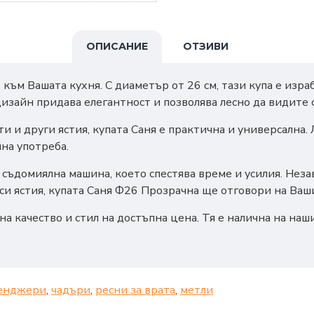
ОПИСАНИЕ
ОТЗИВИ
ъм Вашата кухня. С диаметър от 26 см, тази купа е израб
дизайн придава елегантност и позволява лесно да видите
и и други ястия, купата Саня е практична и универсална.
на употреба.
 в съдомиялна машина, което спестява време и усилия. Не
си ястия, купата Саня Ф26 Прозрачна ще отговори на Ваш
 на качество и стил на достъпна цена. Тя е налична на наш
енджери
,
чадъри
,
ресни за врата
,
метли