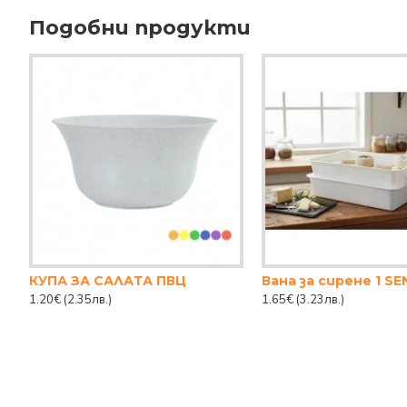
Подобни продукти
КУПА ЗА САЛАТА ПВЦ
Вана за сирене 1 S
1.20€
(2.35лв.)
1.65€
(3.23лв.)