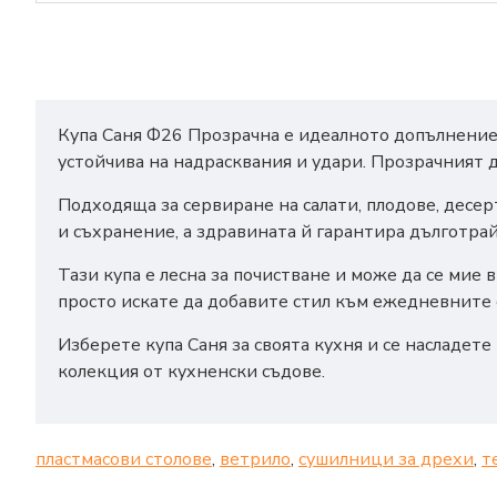
Купа Саня Ф26 Прозрачна е идеалното допълнение к
устойчива на надрасквания и удари. Прозрачният 
Подходяща за сервиране на салати, плодове, десерт
и съхранение, а здравината й гарантира дълготрай
Тази купа е лесна за почистване и може да се мие
просто искате да добавите стил към ежедневните 
Изберете купа Саня за своята кухня и се насладете
колекция от кухненски съдове.
пластмасови столове
,
ветрило
,
сушилници за дрехи
,
т