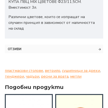
КУПА ПВЦ MIX ЦВЕТОВЕ Ф23/11,5СМ.
Вместимост 3л.
Различни цветове, които се изпращат на
случаен принцип в зависимост от наличността
на склад
ОТЗИВИ
пластмасови столове
,
ветрило
,
сушилници за дрехи
,
тенджери
,
чадъри
,
ресни за врата
,
метли
Подобни продукти