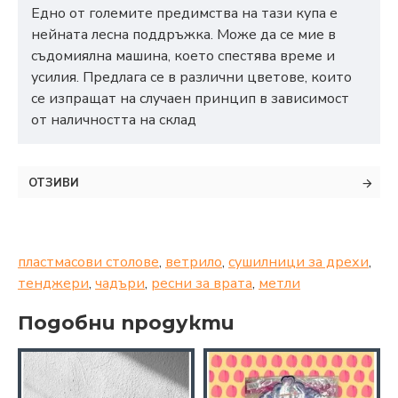
Едно от големите предимства на тази купа е
нейната лесна поддръжка. Може да се мие в
съдомиялна машина, което спестява време и
усилия. Предлага се в различни цветове, които
се изпращат на случаен принцип в зависимост
от наличността на склад
ОТЗИВИ
пластмасови столове
,
ветрило
,
сушилници за дрехи
,
тенджери
,
чадъри
,
ресни за врата
,
метли
Подобни продукти