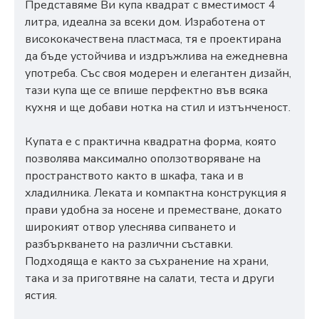
Представяме Ви купа квадрат с вместимост 4
литра, идеална за всеки дом. Изработена от
висококачествена пластмаса, тя е проектирана
да бъде устойчива и издръжлива на ежедневна
употреба. Със своя модерен и елегантен дизайн,
тази купа ще се впише перфектно във всяка
кухня и ще добави нотка на стил и изтънченост.
Купата е с практична квадратна форма, която
позволява максимално оползотворяване на
пространството както в шкафа, така и в
хладилника. Леката и компактна конструкция я
прави удобна за носене и преместване, докато
широкият отвор улеснява сипването и
разбъркването на различни съставки.
Подходяща е както за съхранение на храни,
така и за приготвяне на салати, теста и други
ястия.