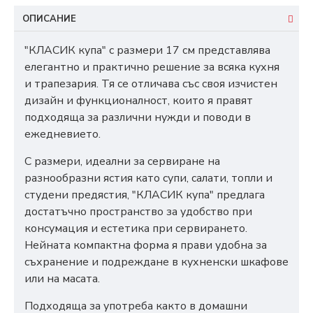
ОПИСАНИЕ
"КЛАСИК купа" с размери 17 см представлява
елегантно и практично решение за всяка кухня
и трапезария. Тя се отличава със своя изчистен
дизайн и функционалност, които я правят
подходяща за различни нужди и поводи в
ежедневието.
С размери, идеални за сервиране на
разнообразни ястия като супи, салати, топли и
студени предястия, "КЛАСИК купа" предлага
достатъчно пространство за удобство при
консумация и естетика при сервирането.
Нейната компактна форма я прави удобна за
съхранение и подреждане в кухненски шкафове
или на масата.
Подходяща за употреба както в домашни