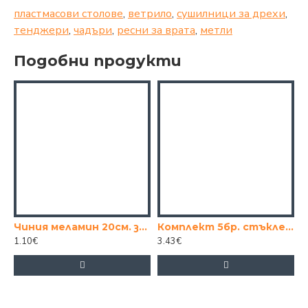
пластмасови столове
,
ветрило
,
сушилници за дрехи
,
тенджери
,
чадъри
,
ресни за врата
,
метли
Подобни продукти
Чиния меламин 20см. за основно
Комплект 5бр. стъклени купи с капаци
1.10€
3.43€
0