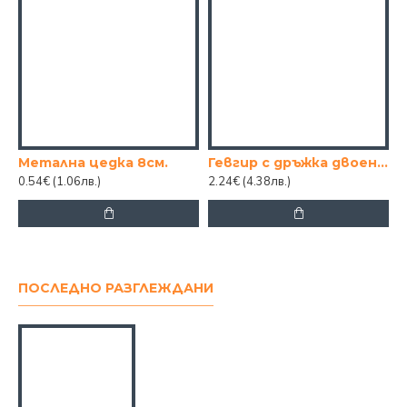
Метална цедка 8см.
Гевгир с дръжка двоен, цедка с купа
0.54€
(1.06лв.)
2.24€
(4.38лв.)
1
ПОСЛЕДНО РАЗГЛЕЖДАНИ