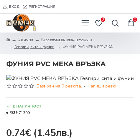
ВХОД
РЕГИСТРАЦИЯ
0
0
За дома
Кухненски принадлежности
Гевгири, сита и фунии
ФУНИЯ PVC МЕКА ВРЪЗКА
ФУНИЯ PVC МЕКА ВРЪЗКА
Базиран на 0 ревюта.
-
Напиши ревю
В НАЛИЧНОСТ
SKU:
71300
0.74€
(1.45лв.)