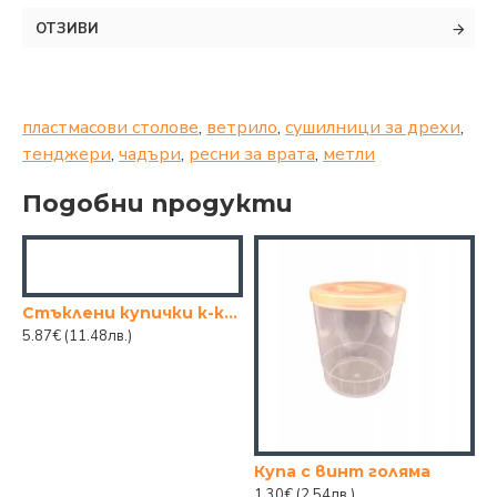
ОТЗИВИ
пластмасови столове
,
ветрило
,
сушилници за дрехи
,
тенджери
,
чадъри
,
ресни за врата
,
метли
Подобни продукти
Стъклени купички к-кт 6бр.
5.87€
(11.48лв.)
Купа с винт голяма
1.30€
(2.54лв.)