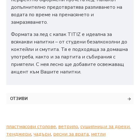
допълнително предотвратява разливането на
водата по време на пренасянето и
замразяването.
Формата за лед с капак TITIZ е идеална за
всякакви напитки – от студени безалкохолни до
коктейли и смутита. Тя е подходяща за домашна
употреба, както и за партита и събирания с
приятели. С нея лесно ще добавите освежаващ
акцент към Вашите напитки.
ОТЗИВИ
пластмасови столове
,
ветрило
,
сушилници за дрехи
,
тенджери
,
чадъри
,
ресни за врата
,
метли