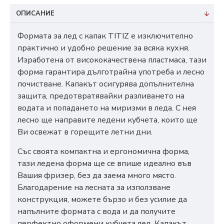
ОПИСАНИЕ
Формата за лед с капак TITIZ е изключително
практично и удобно решение за всяка кухня.
Изработена от висококачествена пластмаса, тази
форма гарантира дълготрайна употреба и лесно
почистване. Капакът осигурява допълнителна
защита, предотвратявайки разливането на
водата и попадането на миризми в леда. С нея
лесно ще направите ледени кубчета, които ще
Ви освежат в горещите летни дни.
Със своята компактна и ергономична форма,
тази ледена форма ще се впише идеално във
Вашия фризер, без да заема много място.
Благодарение на лесната за използване
конструкция, можете бързо и без усилие да
напълните формата с вода и да получите
перфектно оформени кубчета лед. Капакът