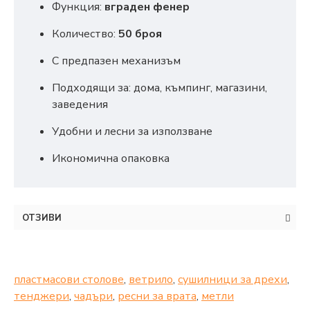
Функция:
вграден фенер
Количество:
50 броя
С предпазен механизъм
Подходящи за: дома, къмпинг, магазини,
заведения
Удобни и лесни за използване
Икономична опаковка
ОТЗИВИ
пластмасови столове
,
ветрило
,
сушилници за дрехи
,
тенджери
,
чадъри
,
ресни за врата
,
метли