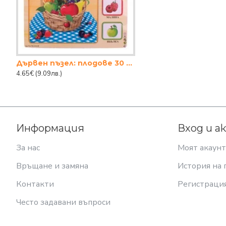
Дървен пъзел: плодове 30 x 30 см.
4.65€
(9.09лв.)
Информация
Вход и а
За нас
Моят акаунт
Връщане и замяна
История на 
Контакти
Регистраци
Често задавани въпроси