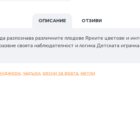
ОПИСАНИЕ
ОТЗИВИ
и да разпознава различните плодове Ярките цветове и и
 развие своята наблюдателност и логика Детската играчка
енджери
,
чадъри
,
ресни за врата
,
метли