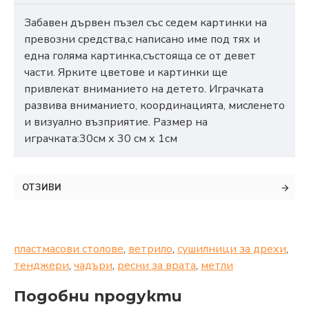
Забавен дървен пъзел със седем картинки на
превозни средства,с написано име под тях и
една голяма картинка,състояща се от девет
части. Ярките цветове и картинки ще
привлекат вниманието на детето. Играчката
развива вниманието, координацията, мисленето
и визуално възприятие. Размер на
играчката:30см х 30 см х 1см
ОТЗИВИ
пластмасови столове
,
ветрило
,
сушилници за дрехи
,
тенджери
,
чадъри
,
ресни за врата
,
метли
Подобни продукти