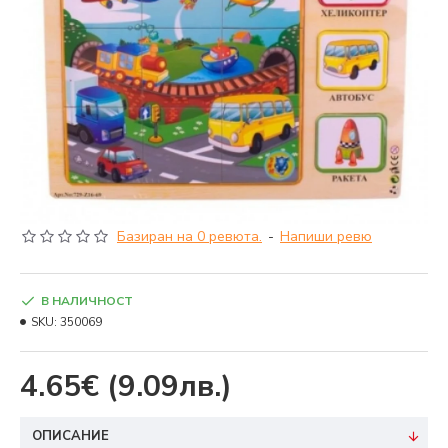
Базиран на 0 ревюта.
-
Напиши ревю
В НАЛИЧНОСТ
SKU:
350069
4.65€
(9.09лв.)
ОПИСАНИЕ