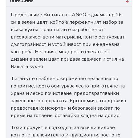
ОПИСАНИЕ
Представяме Ви тигана TANGO с диаметър 26
см в зелен цвят, който е перфектният избор за
всяка кухня. Този тиган е изработен от
висококачествени материали, които осигуряват
дълготрайност и устойчивост при ежедневна
употреба. Неговият модерен и елегантен
дизайн в зелен цвят придава свежест и стил на
Вашата кухня.
Тиганът е снабден с керамично незалепващо
покритие, което осигурява лесно приготвяне на
храна и лесно почистване, предотвратявайки
залепването на храната. Ергономичната дръжка
предоставя комфортен и безопасен захват по
време на готвене, оставайки хладна на допир.
Този продукт е подходящ за всички видове
котлони, включително индукционни, което го