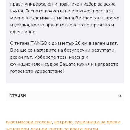
прави универсален и практичен избор за всяка
кухня. Лесното почистване и възможността за
миене в съдомиялна машина Ви спестяват време
и усилия, което прави готвенето по-приятно и
ефективно.
С тигана TANGO с диаметър 26 см в зелен цвят,
Вие ще се насладите на безупречни резултати
всеки път. Изберете този красив и
функционален съд за Вашата кухня и направете
готвенето удоволствие!
ОТЗИВИ
пластмасови столове
,
ветрило
,
сушилници за дрехи
,
тенджери
,
чадъри
,
ресни за врата
,
метли