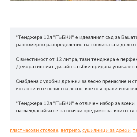
"Тенджера 12л "ГЪБКИ" е идеалният съд за Вашата
равномерно разпределение на топлината и дълго
С вместимост от 12 литра, тази тенджера е перфек
Декоративният дизайн с гъбки придава уникален и
Снабдена с удобни дръжки за лесно пренасяне и ст
котлони и се почиства лесно, което я прави изклю
"Тенджера 12л "ГЪБКИ" е отличен избор за всеки, 
наслаждавайки се на всички предимства, които тя 
пластмасови столове
,
ветрило
,
сушилници за дрехи
,
т