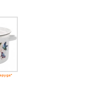
еруда"