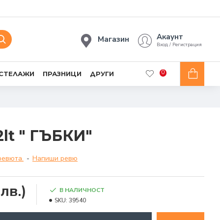
Акаунт
Магазин
Вход / Регистрация
0
 СТЕЛАЖИ
ПРАЗНИЦИ
ДРУГИ
lt " ГЪБКИ"
ревюта.
-
Напиши ревю
лв.)
В НАЛИЧНОСТ
SKU:
39540