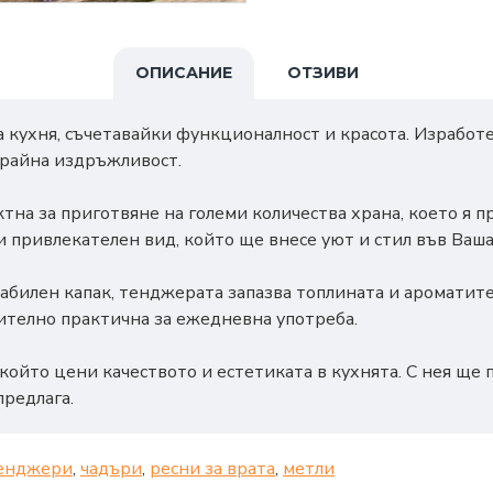
ОПИСАНИЕ
ОТЗИВИ
 кухня, съчетавайки функционалност и красота. Изработе
трайна издръжливост.
тна за приготвяне на големи количества храна, което я 
 привлекателен вид, който ще внесе уют и стил във Ваша
абилен капак, тенджерата запазва топлината и ароматите
чително практична за ежедневна употреба.
който цени качеството и естетиката в кухнята. С нея ще п
предлага.
енджери
,
чадъри
,
ресни за врата
,
метли