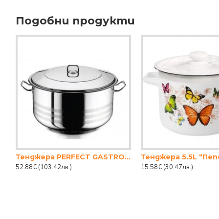
Подобни продукти
Тенджера PERFECT GASTRO 36х24см 23,5lt
Тенджера 5.5L "Пеп
52.88€
(103.42лв.)
15.58€
(30.47лв.)