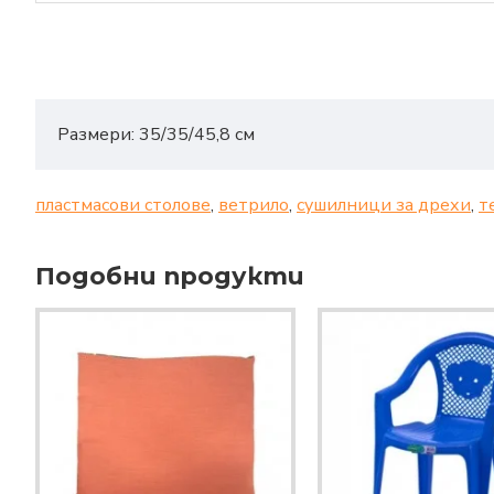
Размери: 35/35/45,8 см
пластмасови столове
,
ветрило
,
сушилници за дрехи
,
т
Подобни продукти