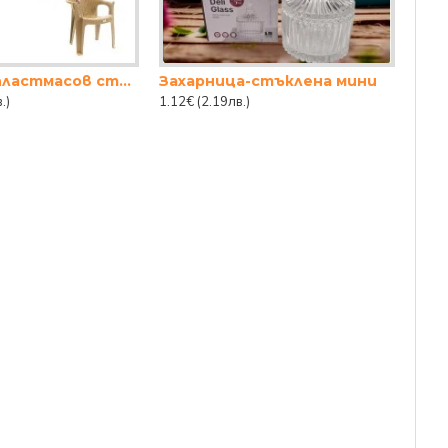
Градински пластмасов стол РАТАН - БЕЖОВ
Захарница-стъклена мини
.)
1.12€
(2.19лв.)