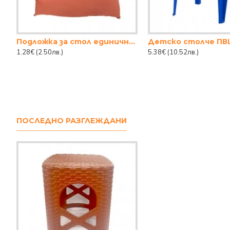
Подложка за стол единична с връзки
Детско столче ПВ
1.28€
(2.50лв.)
5.38€
(10.52лв.)
ПОСЛЕДНО РАЗГЛЕЖДАНИ