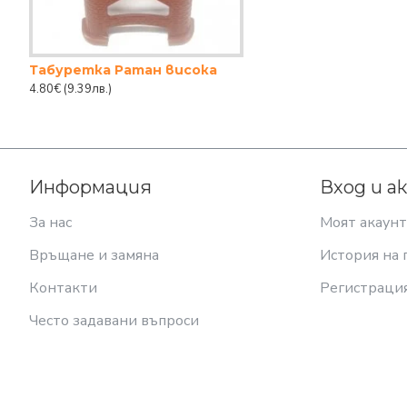
Табуретка Ратан висока
4.80€
(9.39лв.)
Информация
Вход и а
За нас
Моят акаунт
Връщане и замяна
История на 
Контакти
Регистраци
Често задавани въпроси