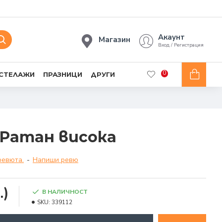
Акаунт
Магазин
Вход / Регистрация
0
 СТЕЛАЖИ
ПРАЗНИЦИ
ДРУГИ
 Ратан висока
ревюта.
-
Напиши ревю
.)
В НАЛИЧНОСТ
SKU:
339112