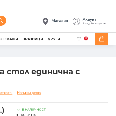
Акаунт
Магазин
Вход / Регистрация
0
 СТЕЛАЖИ
ПРАЗНИЦИ
ДРУГИ
а стол единична с
ревюта.
-
Напиши ревю
.)
В НАЛИЧНОСТ
SKU:
35110