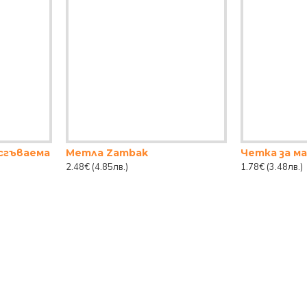
сгъваема
Метла Zambak
Четка за ма
2.48€
(4.85лв.)
1.78€
(3.48лв.)