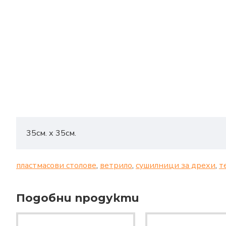
35см. х 35см.
пластмасови столове
,
ветрило
,
сушилници за дрехи
,
т
Подобни продукти