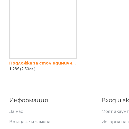
Подложка за стол единична с връзки
1.28€
(2.50лв.)
Информация
Вход и а
За нас
Моят акаунт
Връщане и замяна
История на 