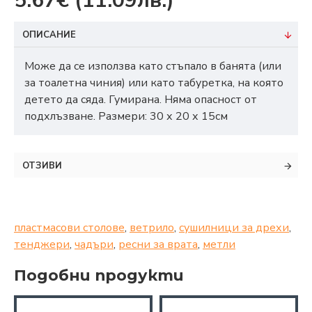
5.67€
(11.09лв.)
ОПИСАНИЕ
Може да се използва като стъпало в банята (или
за тоалетна чиния) или като табуретка, на която
детето да сяда. Гумирана. Няма опасност от
подхлъзване. Размери: 30 х 20 х 15см
ОТЗИВИ
пластмасови столове
,
ветрило
,
сушилници за дрехи
,
тенджери
,
чадъри
,
ресни за врата
,
метли
Подобни продукти