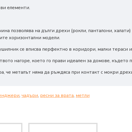
ви елементи.
на позволява на дълги дрехи (рокли, панталони, халати) д
ните хоризонтални модели.
сушилник се вписва перфектно в коридори, малки тераси и
вото нагоре, което го прави идеален за домове, където 
, че металът няма да ръждяса при контакт с мокри дрехи
енджери
,
чадъри
,
ресни за врата
,
метли