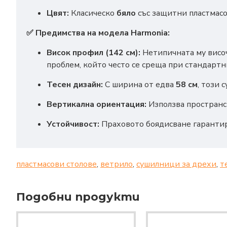
Цвят:
Класическо
бяло
със защитни пластмасо
✅ Предимства на модела Harmonia:
Висок профил (142 см):
Нетипичната му височи
проблем, който често се среща при стандарт
Тесен дизайн:
С ширина от едва
58 см
, този 
Вертикална ориентация:
Използва пространст
Устойчивост:
Праховото боядисване гарантира
пластмасови столове
,
ветрило
,
сушилници за дрехи
,
т
Подобни продукти