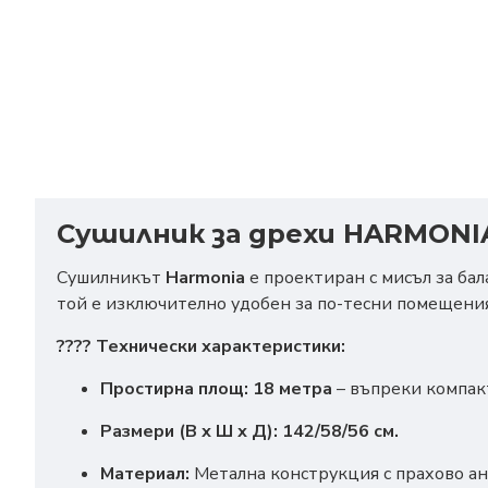
Сушилник за дрехи HARMONIA
Сушилникът
Harmonia
е проектиран с мисъл за ба
той е изключително удобен за по-тесни помещения
???? Технически характеристики:
Простирна площ:
18 метра
– въпреки компакт
Размери (В х Ш х Д):
142/58/56 см.
Материал:
Метална конструкция с прахово а