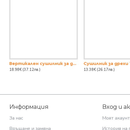
Вертикален сушилник за дрехи НОВЕЛА 11М.
18.98€
(37.12лв.)
13.38€
(26.17лв.)
Информация
Вход и а
За нас
Моят акаунт
Връщане и замяна
История на 