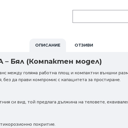
ОПИСАНИЕ
ОТЗИВИ
 – Бял (Компактен модел)
ланс между голяма работна площ и компактни външни разм
, без да прави компромис с капацитета за простиране.
ния си вид, той предлага дължина на теловете, еквивалент
нтикорозионно покритие.