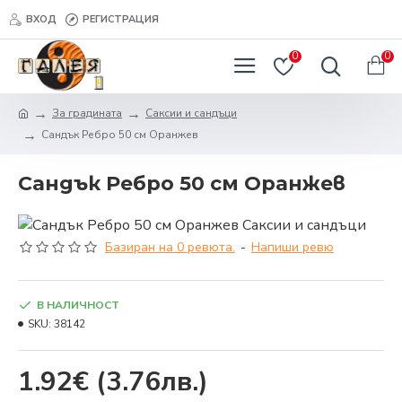
ВХОД
РЕГИСТРАЦИЯ
0
0
За градината
Саксии и сандъци
Сандък Ребро 50 см Оранжев
Сандък Ребро 50 см Оранжев
Базиран на 0 ревюта.
-
Напиши ревю
В НАЛИЧНОСТ
SKU:
38142
1.92€
(3.76лв.)