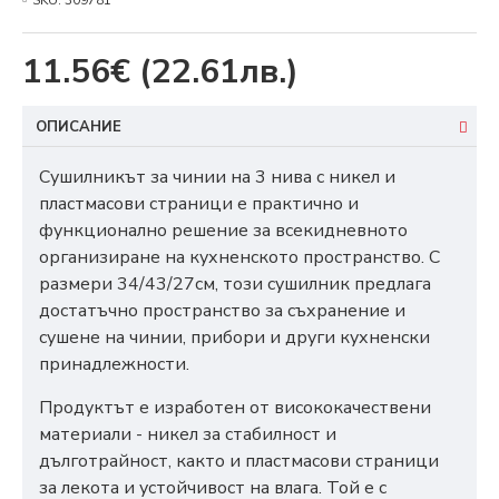
SKU:
309781
11.56€
(22.61лв.)
ОПИСАНИЕ
Сушилникът за чинии на 3 нива с никел и
пластмасови страници е практично и
функционално решение за всекидневното
организиране на кухненското пространство. С
размери 34/43/27см, този сушилник предлага
достатъчно пространство за съхранение и
сушене на чинии, прибори и други кухненски
принадлежности.
Продуктът е изработен от висококачествени
материали - никел за стабилност и
дълготрайност, както и пластмасови страници
за лекота и устойчивост на влага. Той е с