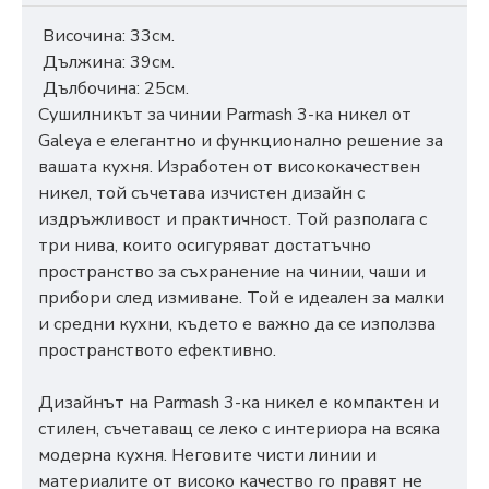
Височина: 33см.
Дължина: 39см.
Дълбочина: 25см.
Сушилникът за чинии Parmash 3-ка никел от
Galeya е елегантно и функционално решение за
вашата кухня. Изработен от висококачествен
никел, той съчетава изчистен дизайн с
издръжливост и практичност. Той разполага с
три нива, които осигуряват достатъчно
пространство за съхранение на чинии, чаши и
прибори след измиване. Той е идеален за малки
и средни кухни, където е важно да се използва
пространството ефективно.
Дизайнът на Parmash 3-ка никел е компактен и
стилен, съчетаващ се леко с интериора на всяка
модерна кухня. Неговите чисти линии и
материалите от високо качество го правят не