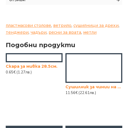
ОТЗИВИ
пластмасови столове
,
ветрило
,
сушилници за дрехи
,
тенджери
,
чадъри
,
ресни за врата
,
метли
Подобни продукти
Скара за мивка 28.5см.
0.65€
(1.27лв.)
Сушилник за чинии на 3 нива никел с пластмасови страници - Оранжев
11.56€
(22.61лв.)
НИК ЗА ЧИНИИ РАТАН
2