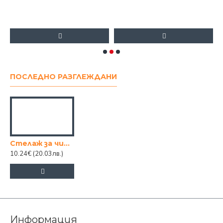
8
ПОСЛЕДНО РАЗГЛЕЖДАНИ
Стелаж за чинии на 2 етажа СМАРТ
10.24€
(20.03лв.)
Информация