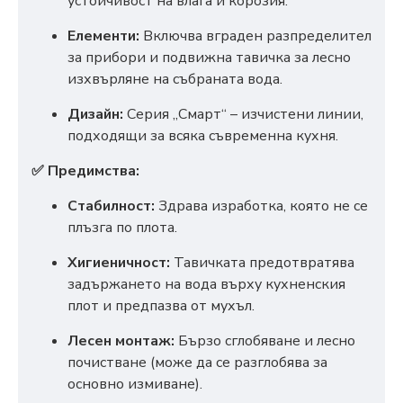
устойчивост на влага и корозия.
Елементи:
Включва вграден разпределител
за прибори и подвижна тавичка за лесно
изхвърляне на събраната вода.
Дизайн:
Серия „Смарт“ – изчистени линии,
подходящи за всяка съвременна кухня.
✅ Предимства:
Стабилност:
Здрава изработка, която не се
плъзга по плота.
Хигиеничност:
Тавичката предотвратява
задържането на вода върху кухненския
плот и предпазва от мухъл.
Лесен монтаж:
Бързо сглобяване и лесно
почистване (може да се разглобява за
основно измиване).