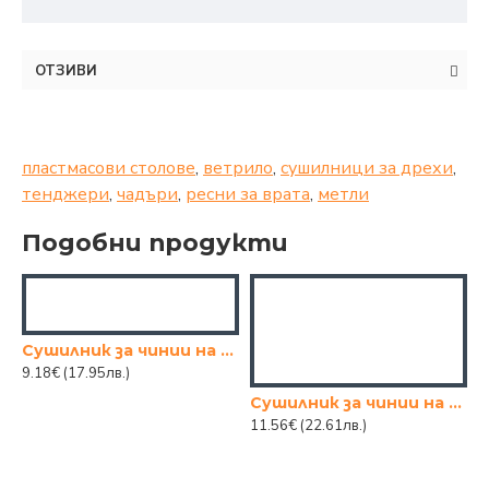
ОТЗИВИ
пластмасови столове
,
ветрило
,
сушилници за дрехи
,
тенджери
,
чадъри
,
ресни за врата
,
метли
Подобни продукти
Сушилник за чинии на 2 нива -БЯЛ
9.18€
(17.95лв.)
Сушилник за чинии на 3 нива никел с пластмасови страници - Оранжев
11.56€
(22.61лв.)