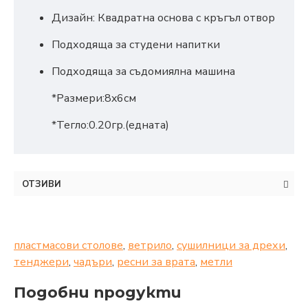
Дизайн: Квадратна основа с кръгъл отвор
Подходяща за студени напитки
Подходяща за съдомиялна машина
*Размери:8x6см
*Тегло:0.20гр.(едната)
ОТЗИВИ
пластмасови столове
,
ветрило
,
сушилници за дрехи
,
тенджери
,
чадъри
,
ресни за врата
,
метли
Подобни продукти