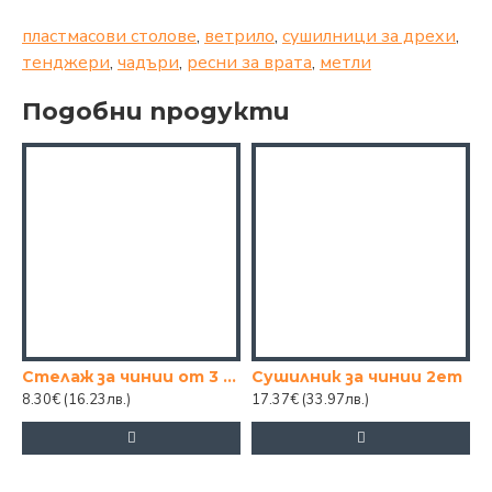
пластмасови столове
,
ветрило
,
сушилници за дрехи
,
тенджери
,
чадъри
,
ресни за врата
,
метли
Подобни продукти
Стелаж за чинии от 3 части 40x30,5xh11,5cm АНТРАЦИТ
Сушилник за чинии 2ет
8.30€
(16.23лв.)
17.37€
(33.97лв.)
1