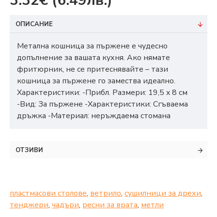
3.32€
(6.49лв.)
ОПИСАНИЕ
Метална кошница за пържене е чудесно
допълнение за вашата кухня. Ако нямате
фритюрник, не се притеснявайте – тази
кошница за пържене го замества идеално.
Характеристики: -Прибл. Размери: 19,5 x 8 cм
-Вид: За пържене -Характеристики: Сгъваема
дръжка -Материал: неръждаема стомана
ОТЗИВИ
пластмасови столове
,
ветрило
,
сушилници за дрехи
,
тенджери
,
чадъри
,
ресни за врата
,
метли