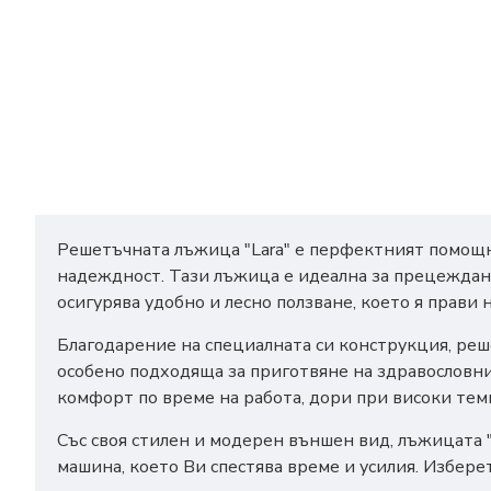
Решетъчната лъжица "Lara" е перфектният помощни
надеждност. Тази лъжица е идеална за прецеждане
осигурява удобно и лесно ползване, което я прави
Благодарение на специалната си конструкция, реше
особено подходяща за приготвяне на здравословни
комфорт по време на работа, дори при високи тем
Със своя стилен и модерен външен вид, лъжицата "
машина, което Ви спестява време и усилия. Избере