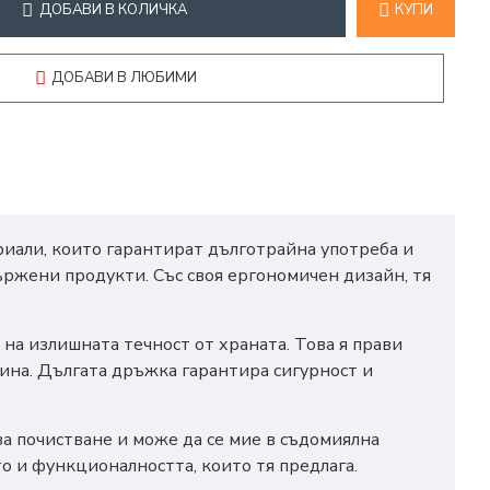
ДОБАВИ В КОЛИЧКА
КУПИ
ДОБАВИ В ЛЮБИМИ
риали, които гарантират дълготрайна употреба и
ържени продукти. Със своя ергономичен дизайн, тя
на излишната течност от храната. Това я прави
ина. Дългата дръжка гарантира сигурност и
за почистване и може да се мие в съдомиялна
то и функционалността, които тя предлага.