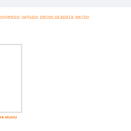
енджери
,
чадъри
,
ресни за врата
,
метли
на мини