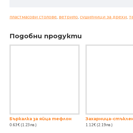
пластмасови столове
,
ветрило
,
сушилници за дрехи
,
т
Подобни продукти
Бъркалка за яйца тефлон
Захарница-стъкле
0.63€
(1.23лв.)
1.12€
(2.19лв.)