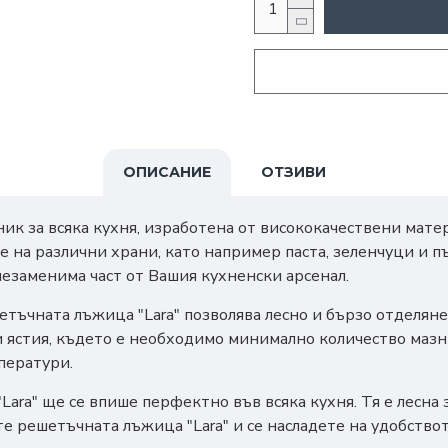
ОПИСАНИЕ
ОТЗИВИ
к за всяка кухня, изработена от висококачествени мате
 на различни храни, като например паста, зеленчуци и п
 незаменима част от Вашия кухненски арсенал.
тъчната лъжица "Lara" позволява лесно и бързо отделяне 
 ястия, където е необходимо минимално количество мазн
ператури.
Lara" ще се впише перфектно във всяка кухня. Тя е лесна 
те решетъчната лъжица "Lara" и се насладете на удобство