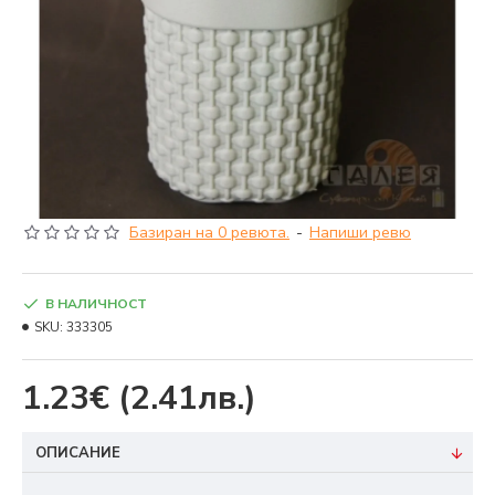
Базиран на 0 ревюта.
-
Напиши ревю
В НАЛИЧНОСТ
SKU:
333305
1.23€
(2.41лв.)
ОПИСАНИЕ