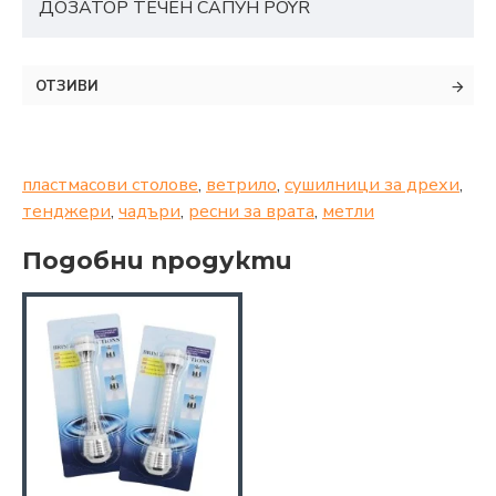
ДОЗАТОР ТЕЧЕН САПУН POYR
ОТЗИВИ
пластмасови столове
,
ветрило
,
сушилници за дрехи
,
тенджери
,
чадъри
,
ресни за врата
,
метли
Подобни продукти