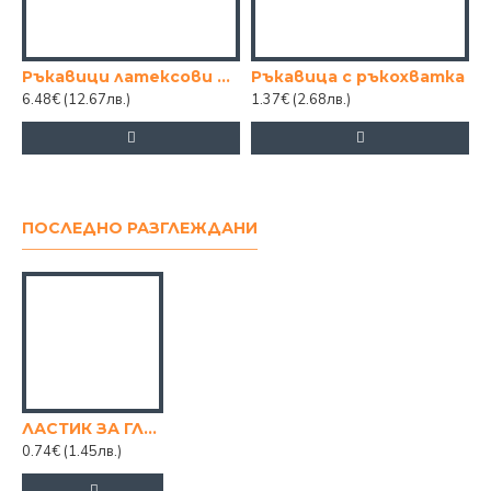
Ръкавици латексови кутия 100бр. l
Ръкавица с ръкохватка
Ч
6.48€
(12.67лв.)
1.37€
(2.68лв.)
3
ПОСЛЕДНО РАЗГЛЕЖДАНИ
ЛАСТИК ЗА ГЛЕЗЕН 2 БР.
0.74€
(1.45лв.)