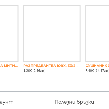
СТЕЛАЖ ТРЪБЕН 1-ЦА МИТИ 43Х15СМ.
РАЗПРЕДЕЛИТЕЛ ЮЗХ. 33/26 СМ
СУШИЛНИК 
1.26€
(2.46лв.)
7.40€
(14.47лв.
каунт
Полезни връзки