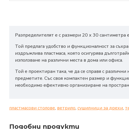
Разпределителят е с размери 20 х 30 сантиметра 
Той предлага удобство и функционалност за съхра
издръжлива пластмаса, която осигурява дълготрайн
използване на различни места в дома или офиса.
Той е проектиран така, че да се справя с различн
предметите. Със своя компактен размер и функцио
необходимо ефективно организиране на простран
пластмасови столове
,
ветрило
,
сушилници за дрехи
,
т
Подобни продукти