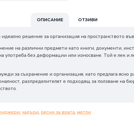
ОПИСАНИЕ
ОТЗИВИ
е идеално решение за организация на пространството във
нение на различни предмети като книги, документи, инст
а употреба без деформации или износване. Той е лек и ле
и нужди за съхранение и организация, като предлага ясно 
налност, разпределителят е подходящ за ползване на бюр
ството.
енджери
,
чадъри
,
ресни за врата
,
метли