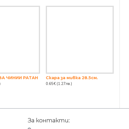
ЗА ЧИНИИ РАТАН
Скара за мивка 28.5см.
Ска
)
0.65€
(1.27лв.)
5.36
За контакти: