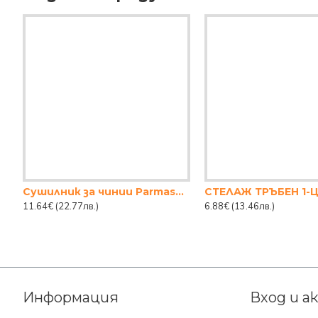
Сушилник за чинии Parmash, 2-ка никел с кош
11.64€
(22.77лв.)
6.88€
(13.46лв.)
Информация
Вход и а