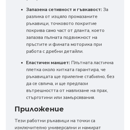
Запазена сетивност и гъвкавост:
За
разлика от изцяло промазаните
ръкавици, точковото покритие
покрива само част от дланта, което
запазва пълната подвижност на
пръстите и фината моторика при
работа с дребни детайли.
Еластичен маншет:
Плътната ластична
плетка около китката гарантира, че
ръкавицата ще прилепне стабилно, без
да се свлича, и ще предпази
вътрешността от навлизане на прах,
стърготини или замърсявания.
Приложение
Тези работни ръкавици на точки са
изключително универсални и намират