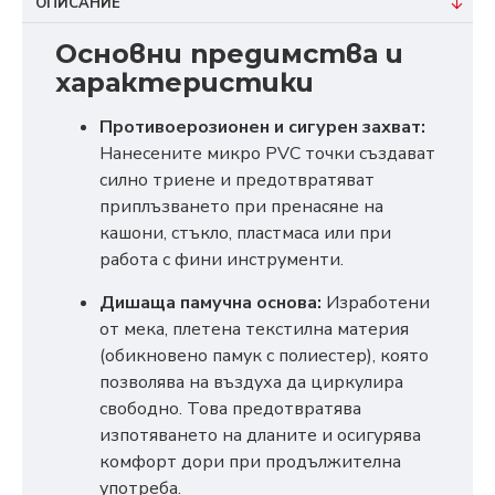
ОПИСАНИЕ
Основни предимства и
характеристики
Противоерозионен и сигурен захват:
Нанесените микро PVC точки създават
силно триене и предотвратяват
приплъзването при пренасяне на
кашони, стъкло, пластмаса или при
работа с фини инструменти.
Дишаща памучна основа:
Изработени
от мека, плетена текстилна материя
(обикновено памук с полиестер), която
позволява на въздуха да циркулира
свободно. Това предотвратява
изпотяването на дланите и осигурява
комфорт дори при продължителна
употреба.