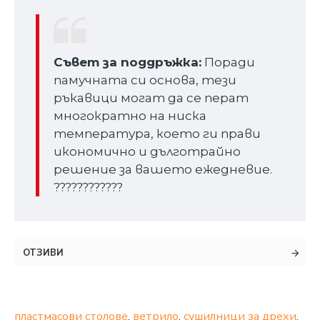
Съвет за поддръжка:
Поради
памучната си основа, тези
ръкавици могат да се перат
многократно на ниска
температура, което ги прави
икономично и дълготрайно
решение за вашето ежедневие.
????????????️
ОТЗИВИ
пластмасови столове
,
ветрило
,
сушилници за дрехи
,