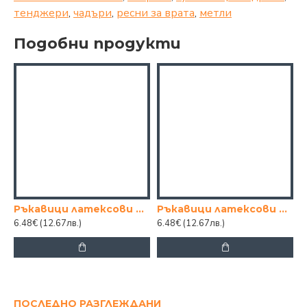
тенджери
,
чадъри
,
ресни за врата
,
метли
Подобни продукти
Ръкавици латексови кутия 100бр. s
Ръкавици латексови кутия 100бр. xl
Г
6.48€
(12.67лв.)
6.48€
(12.67лв.)
0
ПОСЛЕДНО РАЗГЛЕЖДАНИ