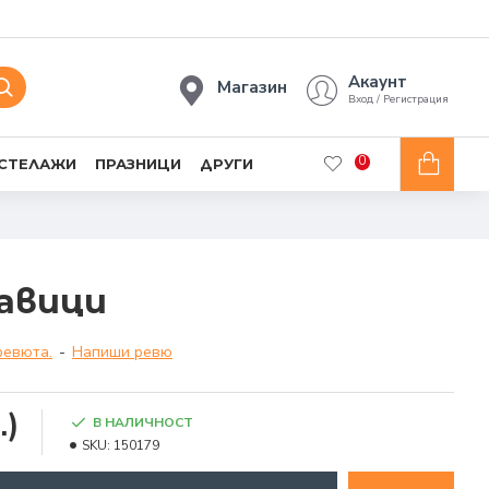
Акаунт
Магазин
Вход / Регистрация
0
 СТЕЛАЖИ
ПРАЗНИЦИ
ДРУГИ
кавици
ревюта.
-
Напиши ревю
.)
В НАЛИЧНОСТ
SKU:
150179