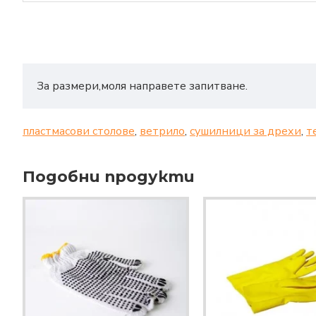
За размери,моля направете запитване.
пластмасови столове
,
ветрило
,
сушилници за дрехи
,
т
Подобни продукти