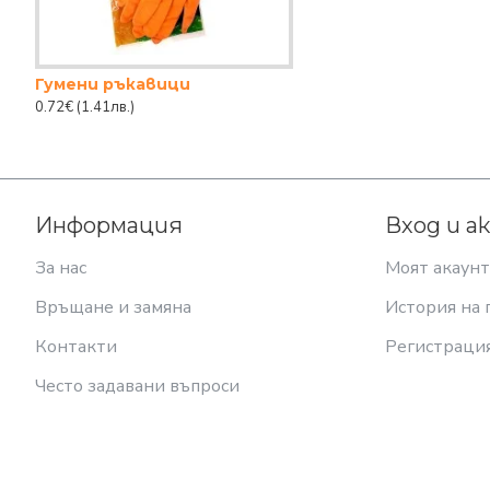
Гумени ръкавици
0.72€
(1.41лв.)
Информация
Вход и а
За нас
Моят акаунт
Връщане и замяна
История на 
Контакти
Регистраци
Често задавани въпроси