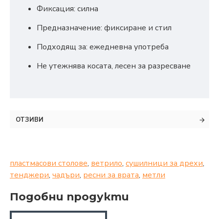
Фиксация: силна
Предназначение: фиксиране и стил
Подходящ за: ежедневна употреба
Не утежнява косата, лесен за разресване
ОТЗИВИ
пластмасови столове
,
ветрило
,
сушилници за дрехи
,
тенджери
,
чадъри
,
ресни за врата
,
метли
Подобни продукти